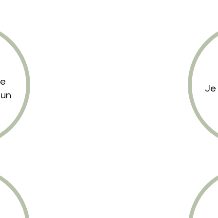
le
Je
 un