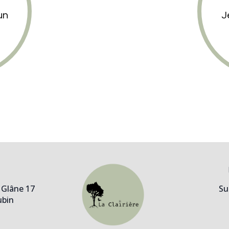
un
J
e Glâne 17
Su
ubin