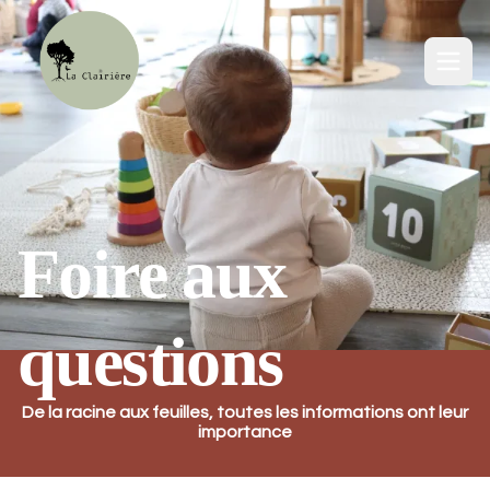
Ouv
Foire aux
questions
De la racine aux feuilles, toutes les informations ont leur
importance